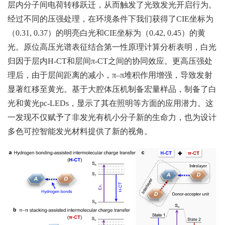
层内分子间电荷转移跃迁，从而触发了光致发光开启行为。
经过不同的压强处理，在环境条件下我们获得了CIE坐标为
（0.31, 0.37）的明亮白光和CIE坐标为（0.42, 0.45）的黄
光。原位高压光谱表征结合第一性原理计算分析表明，白光
归因于层内H-CT和层间π-CT之间的协同效应。更高压强处
理后，由于层间距离的减小，π–π堆积作用增强，导致发射
显著红移至黄光。基于大腔体压机制备宏量样品，制备了白
光和黄光pc-LEDs，显示了其在照明等方面的应用潜力。这
一发现不仅赋予了非发光有机小分子新的生命力，也为设计
多色可控智能发光材料提供了新的视角。