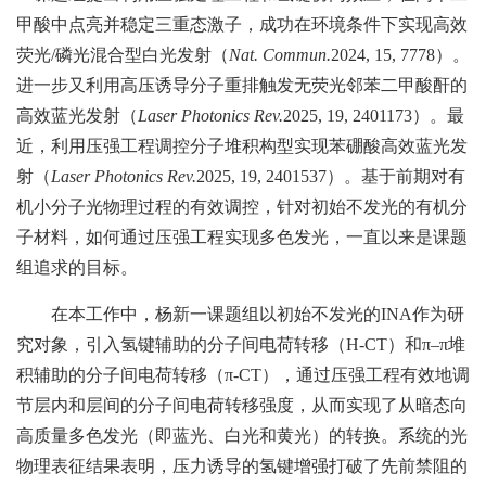
甲酸中点亮并稳定三重态激子，成功在环境条件下实现高效
荧光/磷光混合型白光发射（
Nat. Commun.
2024, 15, 7778）。
进一步又利用高压诱导分子重排触发无荧光邻苯二甲酸酐的
高效蓝光发射（
Laser Photonics Rev.
2025, 19, 2401173）。最
近，利用压强工程调控分子堆积构型实现苯硼酸高效蓝光发
射（
Laser Photonics Rev.
2025, 19, 2401537）。基于前期对有
机小分子光物理过程的有效调控，针对初始不发光的有机分
子材料，如何通过压强工程实现多色发光，一直以来是课题
组追求的目标。
在本工作中，杨新一课题组以初始不发光的INA作为研
究对象，引入氢键辅助的分子间电荷转移（H-CT）和π–π堆
积辅助的分子间电荷转移（π-CT），通过压强工程有效地调
节层内和层间的分子间电荷转移强度，从而实现了从暗态向
高质量多色发光（即蓝光、白光和黄光）的转换。系统的光
物理表征结果表明，压力诱导的氢键增强打破了先前禁阻的