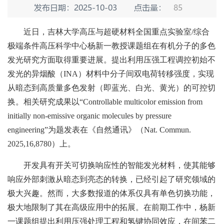
发布日期：2025-10-03
点击量：
85
近日，吉林大学高压与超硬材料全国重点实验室/综合
极端条件高压科学中心杨新一教授课题组在有机分子的多色
发光研究方面取得重要进展。提出利用压强工程调控初始不
发光的异烟酸（INA）材料中分子间双电荷转移强度，实现
从暗态到高质量多色发射（即蓝光、白光、黄光）的可控切
换。相关研究成果以“Controllable multicolor emission from
initially non-emissive organic molecules by pressure
engineering”为题发表在《自然通讯》（Nat. Commun.
2025,16,8780）上。
开发具有开关可切换响应性的智能发光材料，使其能够
响应外部刺激从暗态到亮态的转换，已经引起了研究领域的
极大兴趣。然而，大多数报道的体系仅具有单色切换功能，
极大地限制了其在高级应用中的拓展。在前期工作中，杨新
一课题组提出利用压强处理工程和氢键协同效应，在间苯二