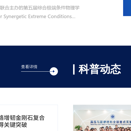
大学联合主办的第五届综合极端条件物理学
为传承弘扬伟大长征
nergetic Extreme Conditions
工程教工党支部于5
F，SECUF-2026）在中国科学院物理研究所怀柔园
基因，凝聚奋进力量
请到来自13个国家的176位报告人及
展。活动沿线2.5
色史实讲解牌，清晰
科普动态
查看详情
络增韧金刚石复合
得关键突破