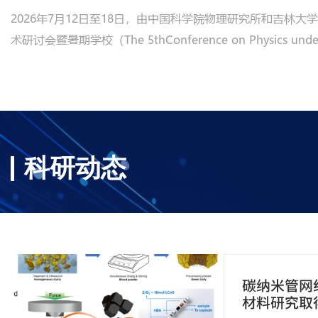
2026年7月12日至18日，由中国科学院物理研究所和吉林
术研讨会暨暑期学校（The 5thConference on Physics under Sy
held jointly with the Summer School of SECU
区和中建雁栖湖景酒店成功举办。本届会议规模再创新高，共邀
15位装置科研人员做学术报告，各类报告总计191个。其中...
科研动态
碳纳米管网
材料研究取