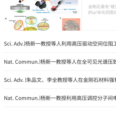
金刚石素有“硬
的sp³杂化四面
120 GPa的
具、钻探工具
然而，金刚石的
5.0 MPa·m
裂，严重限制
的应用。既想要
它那么“脆”—
多年的难题，近
年7月9日，国
成》（Nature Syn