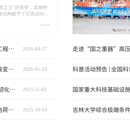
度之王”的美誉，其独特
体结构赋予了它高达60-
极限硬度，是制造切削刀
等不可或缺的工程材料。
低断裂韧性极低（3.4-
1/2）使其极易发生脆性断
了其在更广泛工业场景中
Sci. Adv.|杨新一教授等人利用高压驱动空间位阻工程实现共价有机框架材料的荧光增强与截获
2026-04-17
金刚石的“硬”，又不想
—这道困扰超硬材料学界
日迎来关键突破。2026
Nat. Commun.|杨新一教授等人在全可见光谱压致变色方面取得新进展
2026-01-23
际顶级学术期刊《自然·合
thesi...
Sci. Adv. |朱品文、李全教授等人在金刚石材料强韧化研究方面取得新进展
2025-11-02
Nat. Commun.|杨新一教授利用高压调控分子间电荷转移实现有机分子可控多色发光
2025-10-03