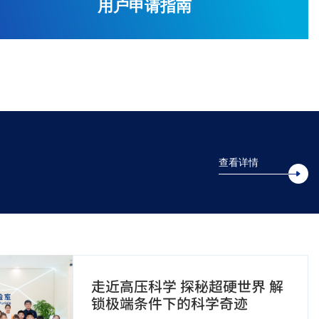
用户申请指南
精神，强化党员理想信念教育，筑牢思想根基，提升党性修养，
月27日在长春市净月长征郊野公园组织开展“夏日践初心，重走
”主题党日活动。本次活动采用“户外徒步+党史知识竞答”相
公里步道复刻了红军长征从“瑞金出发”到“胜利会师”的关键行
标注遵义会议、四渡赤水、飞夺泸...
查看详情
走近高压科学 探秘超硬世界 解
锁极端条件下的科学奇迹